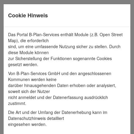
B-Pläne der Innenentwicklung
Bebauungsplan für die Wiedernutzbarmachung oder
Cookie Hinweis
Nachverdichtung von Flächen
einfache Bebauungspläne
Das Portal B-Plan-Services enthält Module (z.B. Open Street
eingeschränkt anwendbare Bebauungspläne
Map), die erforderlich
sind, um eine umfassende Nutzung sicher zu stellen. Durch
Bebauungsplan
diese Module können
zur Sicherstellung der Funktionen sogenannte Cookies
"Hämerten, Sondergebiet
gesetzt werden.
Freiflächenphotovoltaikanlage"
Von B-Plan-Services GmbH und den angeschlossenen
"Industriepark"
Kommunen werden keine
darüber hinausgehenden Daten erhoben oder analysiert,
"Buch, Sondergebiet Freiflächenphotovoltaik"
soweit sich der Nutzer
"Erweiterung Lebensmittelmarkt Kirschenallee 1E"
nicht anmeldet und der Datenerfassung ausdrücklich
zustimmt.
"Wohngebiet Stendaler Straße"
Die Art und der Umfang der Datenerhebung kann im
"Miltern, Sondergebiet Freiflächenphotovoltaikanlage"
Datenschutzhinweis detailliert
"Hämerten, Am Weingarten"
eingesehen werden.
"Kirschallee Wohnbebauung"