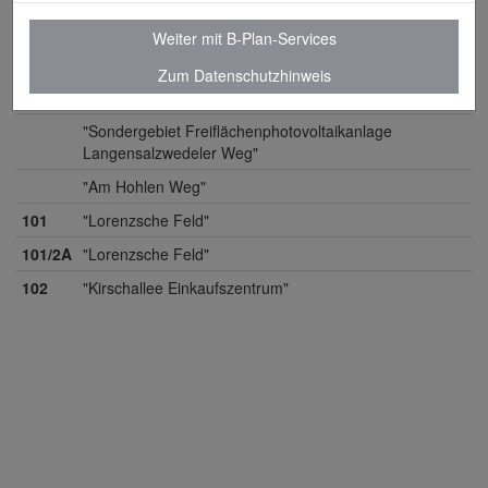
"An der Grünen Kuhle"
Weiter mit B-Plan-Services
"Dichterviertel"
Zum Datenschutzhinweis
"Feodora (ehem. Schokoladenfabrik)"
"Sondergebiet Freiflächenphotovoltaikanlage
Langensalzwedeler Weg"
"Am Hohlen Weg"
101
"Lorenzsche Feld"
101/2A
"Lorenzsche Feld"
102
"Kirschallee Einkaufszentrum"