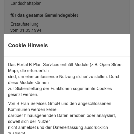
Landschaftsplan
für das gesamte Gemeindegebiet
Erstaufstellung
vom 01.03.1994
Angestrebter Zustand - Blatt Nord
Cookie Hinweis
Plan anzeigen
Das Portal B-Plan-Services enthält Module (z.B. Open Street
Map), die erforderlich
sind, um eine umfassende Nutzung sicher zu stellen. Durch
diese Module können
Alle Dokumente zu
zur Sicherstellung der Funktionen sogenannte Cookies
gesetzt werden.
Erstaufstellung
Von B-Plan-Services GmbH und den angeschlossenen
Kommunen werden keine
vom 01.03.1994
darüber hinausgehenden Daten erhoben oder analysiert,
soweit sich der Nutzer
Angestrebter Zustand - Blatt Nord
nicht anmeldet und der Datenerfassung ausdrücklich
Angestrebter Zustand - Blatt Süd
zustimmt.