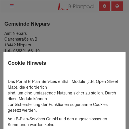
Gemeinde
Niepars
Amt Niepars
Gartenstraße 69B
18442 Niepars
Tel.: 038321 66110
amt-niepars@t-online.de
Cookie Hinweis
Amt Niepars
Bauamt
Das Portal B-Plan-Services enthält Module (z.B. Open Street
Ansprechpartner / in
Map), die erforderlich
Frau Kathrin Schäfer
sind, um eine umfassende Nutzung sicher zu stellen. Durch
k.schaefer@amt-niepars.de
diese Module können
zur Sicherstellung der Funktionen sogenannte Cookies
Verfahrensart wählen
gesetzt werden.
Bebauungsplan
Von B-Plan-Services GmbH und den angeschlossenen
Innenbereichssatzung
Kommunen werden keine