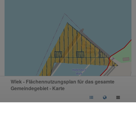
Wiek - Flächennutzungsplan für das gesamte
Gemeindegebiet - Karte