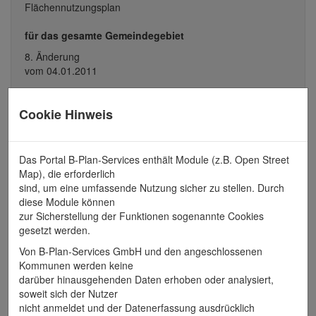
Flächennutzungsplan
für das gesamte Gemeindegebiet
8. Änderung
vom 04.01.2011
Cookie Hinweis
Alle Dokumente zu
Das Portal B-Plan-Services enthält Module (z.B. Open Street
8. Änderung
Map), die erforderlich
sind, um eine umfassende Nutzung sicher zu stellen. Durch
vom 04.01.2011
diese Module können
zur Sicherstellung der Funktionen sogenannte Cookies
Planzeichnung
gesetzt werden.
Dokumente
Von B-Plan-Services GmbH und den angeschlossenen
Kommunen werden keine
Begründung
darüber hinausgehenden Daten erhoben oder analysiert,
soweit sich der Nutzer
Zusammenfassende Erklärung
nicht anmeldet und der Datenerfassung ausdrücklich