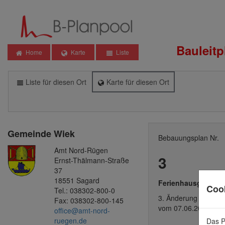
Bauleit
Home
Karte
Liste
Liste für diesen Ort
Karte für diesen Ort
Gemeinde
Wiek
Bebauungsplan Nr.
Amt Nord-Rügen
3
Ernst-Thälmann-Straße
37
18551 Sagard
Ferienhausgebiet 
Coo
Tel.: 038302-800-0
3. Änderung
Fax: 038302-800-145
vom 07.06.2006
office@amt-nord-
ruegen.de
Das P