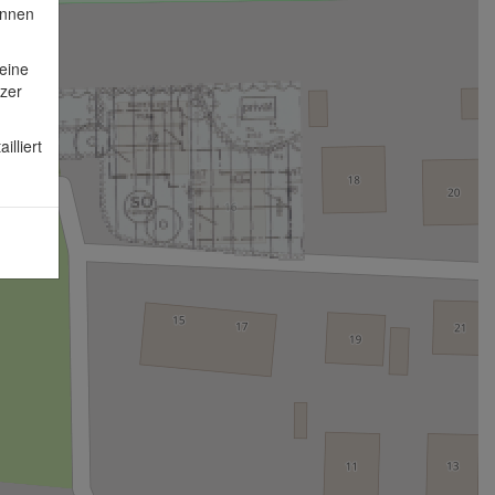
önnen
eine
zer
lliert