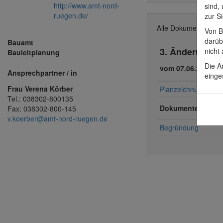
http://www.amt-nord-
sind,
ruegen.de/
zur S
Alle Dokumente zu
Von B
darüb
Bauamt
3. Änderung
nicht
Bauleitplanung
Die A
vom 07.06.2006
Ansprechpartner / in
einge
Frau Verena Körber
Planzeichnung
Tel.: 038302-800135
Dokumente
Fax: 038302-800-145
v.koerber@amt-nord-ruegen.de
Begründung