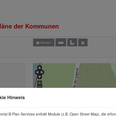
pläne der Kommunen
Messen
am Bodden
kie Hinweis
ortal B-Plan-Services enthält Module (z.B. Open Street Map), die erford