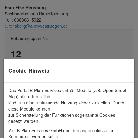
Frau Elke Rensberg
Sachbearbeiterin Bauleitplanung
Tel.: 03830615922
e.rensberg@amt-westruegen.de
Bebauungsplan Nr.
12
Insel-Brauerei
Cookie Hinweis
Erstaufstellung
vom 01.08.2017
Das Portal B-Plan-Services enthält Module (z.B. Open Street
Map), die erforderlich
sind, um eine umfassende Nutzung sicher zu stellen. Durch
diese Module können
Alle Dokumente zu
zur Sicherstellung der Funktionen sogenannte Cookies
gesetzt werden.
Erstaufstellung
Von B-Plan-Services GmbH und den angeschlossenen
vom 01.08.2017
Kommunen werden keine