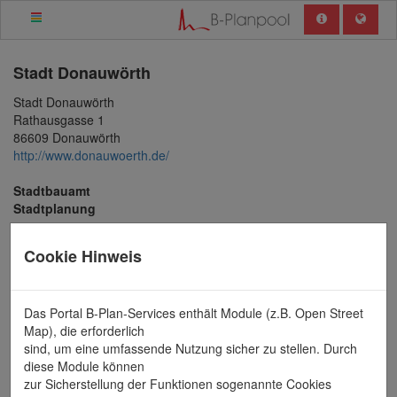
Stadt
Donauwörth
Stadt Donauwörth
Rathausgasse 1
86609 Donauwörth
http://www.donauwoerth.de/
Stadtbauamt
Stadtplanung
Ansprechpartner / in
Cookie Hinweis
Herr Marco Schwartz
Tel.: 0906 789-616
marco.schwartz@donauwoerth.de
Das Portal B-Plan-Services enthält Module (z.B. Open Street
Map), die erforderlich
Bebauungsplan Nr.
sind, um eine umfassende Nutzung sicher zu stellen. Durch
diese Module können
600.002
zur Sicherstellung der Funktionen sogenannte Cookies