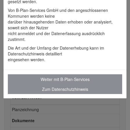
gesetzt werden.
Schäfstall - Nördlich der Breite
Von B-Plan-Services GmbH und den angeschlossenen
Erstaufstellung
Kommunen werden keine
vom 28.11.1997
darüber hinausgehenden Daten erhoben oder analysiert,
soweit sich der Nutzer
Planzeichnung
nicht anmeldet und der Datenerfassung ausdrücklich
zustimmt.
Plan anzeigen
Die Art und der Umfang der Datenerhebung kann im
Datenschutzhinweis detailliert
eingesehen werden.
Alle Dokumente zu
Weiter mit B-Plan-Services
Erstaufstellung
Zum Datenschutzhinweis
vom 28.11.1997
Planzeichnung
Dokumente