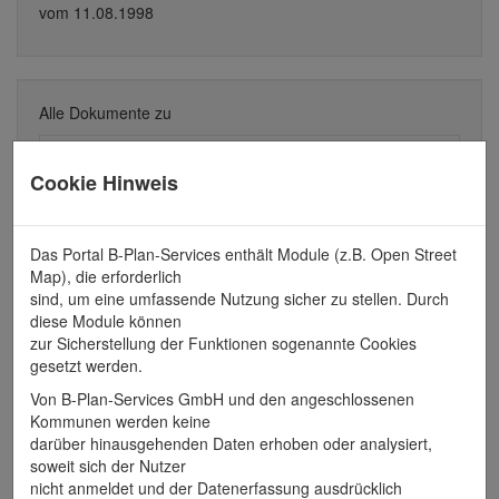
vom 11.08.1998
Alle Dokumente zu
Erstaufstellung
Cookie Hinweis
vom 11.08.1998
Planzeichnung
Das Portal B-Plan-Services enthält Module (z.B. Open Street
Map), die erforderlich
Dokumente
sind, um eine umfassende Nutzung sicher zu stellen. Durch
diese Module können
Verfahrensvermerke
zur Sicherstellung der Funktionen sogenannte Cookies
gesetzt werden.
Satzung
Von B-Plan-Services GmbH und den angeschlossenen
Begründung
Kommunen werden keine
Genehmigung
darüber hinausgehenden Daten erhoben oder analysiert,
soweit sich der Nutzer
Öffentliche Bekanntmachung
nicht anmeldet und der Datenerfassung ausdrücklich