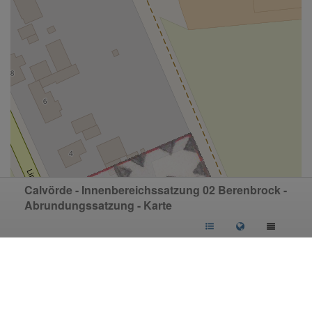
Calvörde - Innenbereichssatzung 02 Berenbrock -
Abrundungssatzung - Karte